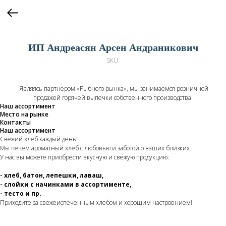
ИП Андреасян Арсен Андраникович
SKU:
Являясь партнером «Рыбного рынка», мы занимаемся розничной
продажей горячей выпечки собственного производства.
Наш ассортимент
Место на рынке
Контакты
Наш ассортимент
Свежий хлеб каждый день!
Мы печём ароматный хлеб с любовью и заботой о ваших близких.
У нас вы можете приобрести вкусную и свежую продукцию:
- хлеб, батон, лепешки, лаваш,
- слойки с начинками в ассортименте,
- тесто и пр.
Приходите за свежеиспеченным хлебом и хорошим настроением!