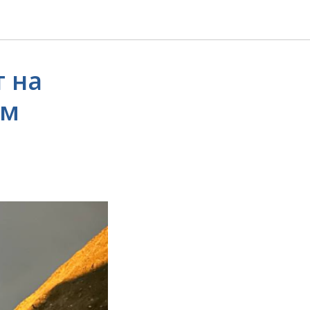
 на
ом