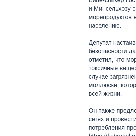
и Минсельхозу 
морепродуктов в
населению.
Депутат настаив
безопасности да
отметил, что мо
токсичные вещес
случае загрязн
моллюски, кото
всей жизни.
Он также предло
сетях и провес
потребления прод
https://fishretai