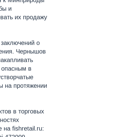
бы и
овать их продажу
 заключений о
ления. Чернышов
накапливать
о опасным в
устворчатые
ы на протяжении
ктов в торговых
ностях
а fishretail.ru:
ibi-472009