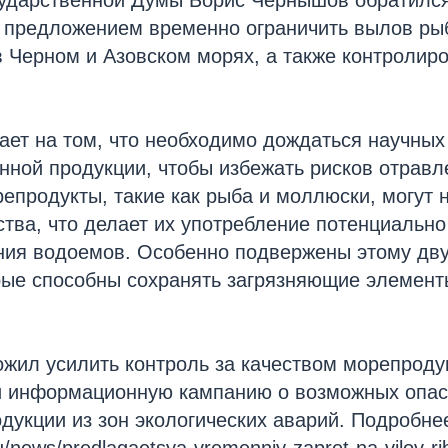
с предложением временно ограничить вылов ры
 Черном и Азовском морях, а также контролир
ает на том, что необходимо дождаться научных
нной продукции, чтобы избежать рисков отрав
репродукты, такие как рыба и моллюски, могут 
тва, что делает их употребление потенциальн
ения водоемов. Особенно подвержены этому дв
рые способны сохранять загрязняющие элемент
жил усилить контроль за качеством морепроду
ти информационную кампанию о возможных опас
укции из зон экологических аварий. Подробнее н
l.ru/news/predlagaetsya-vremenniy-zapret-na-vilov-r