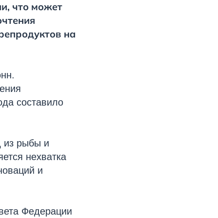
и, что может
очтения
орепродуктов на
нн.
нения
ода составило
 из рыбы и
ется нехватка
новаций и
овета Федерации