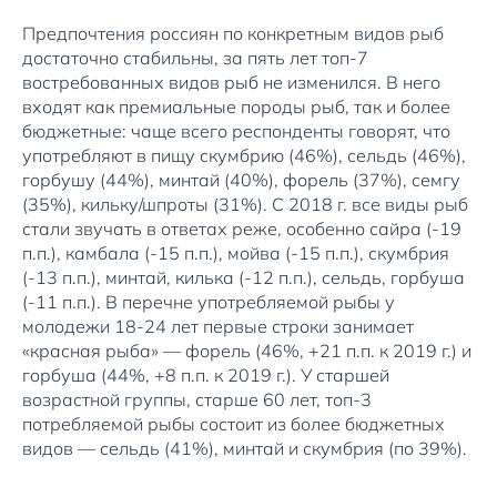
Предпочтения россиян по конкретным видов рыб
достаточно стабильны, за пять лет топ-7
востребованных видов рыб не изменился. В него
входят как премиальные породы рыб, так и более
бюджетные: чаще всего респонденты говорят, что
употребляют в пищу скумбрию (46%), сельдь (46%),
горбушу (44%), минтай (40%), форель (37%), семгу
(35%), кильку/шпроты (31%). С 2018 г. все виды рыб
стали звучать в ответах реже, особенно сайра (-19
п.п.), камбала (-15 п.п.), мойва (-15 п.п.), скумбрия
(-13 п.п.), минтай, килька (-12 п.п.), сельдь, горбуша
(-11 п.п.). В перечне употребляемой рыбы у
молодежи 18-24 лет первые строки занимает
«красная рыба» — форель (46%, +21 п.п. к 2019 г.) и
горбуша (44%, +8 п.п. к 2019 г.). У старшей
возрастной группы, старше 60 лет, топ-3
потребляемой рыбы состоит из более бюджетных
видов — сельдь (41%), минтай и скумбрия (по 39%).