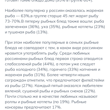
готовят такие блюда дома (95% в группе 60+).
Наиболее популярна у россиян оказалась жареная
рыба — 63%,в группе старше 45 лет жарят рыбу
73-70%.В пятерку рыбных блюд также вошли: рыба
запеченная (36%), уха (35%), рыбные котлеты (23%)
и тушеная рыба (13%).
При этом наиболее популярные в семьях рыбные
блюда не совпадают с тем, в каком виде россиянам
нравится употреблять рыбу. Среди любимых
россиянами рыбных блюд первая строка отводится
слабосоленой рыбе (44%), а потом уже следует
рыба холодного (34%), горячего (33%) копчения и
жареная рыба (31%). Более четверти наших
сограждан отметили, что предпочитают филе/стейки
из рыбы (27%). Каждый пятый оказался любителем
вяленой, сушеной рыбы и рыбных снеков (22%).
Почти столько же в качестве любимых называют
роллы и рыбные котлеты (по 19%). Рыбные
консервы предпочитают 17%.