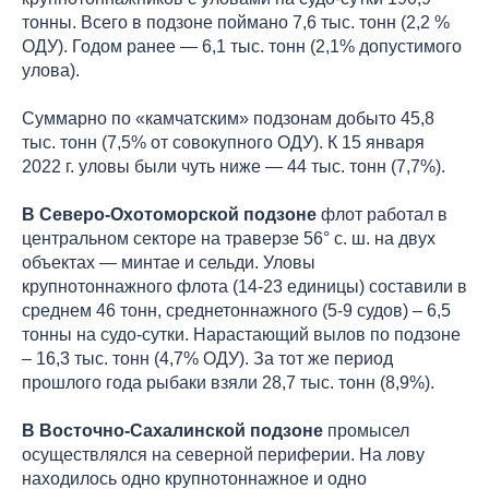
тонны. Всего в подзоне поймано 7,6 тыс. тонн (2,2 %
ОДУ). Годом ранее — 6,1 тыс. тонн (2,1% допустимого
улова).
Суммарно по «камчатским» подзонам добыто 45,8
тыс. тонн (7,5% от совокупного ОДУ). К 15 января
2022 г. уловы были чуть ниже — 44 тыс. тонн (7,7%).
В Северо-Охотоморской подзоне
флот работал в
центральном секторе на траверзе 56° с. ш. на двух
объектах — минтае и сельди. Уловы
крупнотоннажного флота (14-23 единицы) составили в
среднем 46 тонн, среднетоннажного (5-9 судов) – 6,5
тонны на судо-сутки. Нарастающий вылов по подзоне
– 16,3 тыс. тонн (4,7% ОДУ). За тот же период
прошлого года рыбаки взяли 28,7 тыс. тонн (8,9%).
В Восточно-Сахалинской подзоне
промысел
осуществлялся на северной периферии. На лову
находилось одно крупнотоннажное и одно