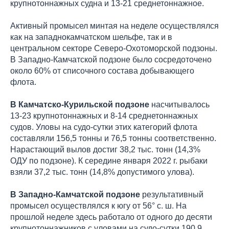
крупнотоннажных судна и 13-21 среднетоннажное.
Активный промысел минтая на неделе осуществлялся
как на западнокамчатском шельфе, так и в
центральном секторе Северо-Охотоморской подзоны.
В Западно-Камчатской подзоне было сосредоточено
около 60% от списочного состава добывающего
флота.
В Камчатско-Курильской подзоне
насчитывалось
13-23 крупнотоннажных и 8-14 среднетоннажных
судов. Уловы на судо-сутки этих категорий флота
составляли 156,5 тонны и 76,5 тонны соответственно.
Нарастающий вылов достиг 38,2 тыс. тонн (14,3%
ОДУ по подзоне). К середине января 2022 г. рыбаки
взяли 37,2 тыс. тонн (14,8% допустимого улова).
В Западно-Камчатской подзоне
результативный
промысел осуществлялся к югу от 56° с. ш. На
прошлой неделе здесь работало от одного до десяти
крупнотоннажников с уловами на судо-сутки 190,9