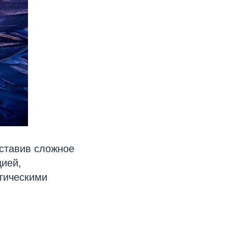
оставив сложное
цией,
гическими