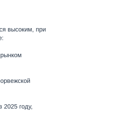
ся высоким, при
е:
 рынком
норвежской
 2025 году,