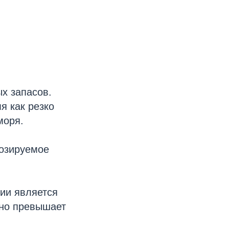
х запасов.
я как резко
моря.
нозируемое
ии является
ьно превышает