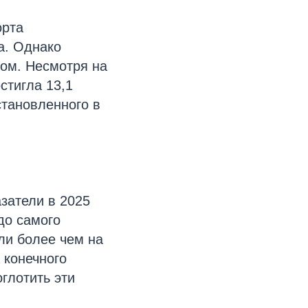
орта
а. Однако
ом. Несмотря на
стигла 13,1
становленного в
затели в 2025
до самого
сли более чем на
 конечного
оглотить эти